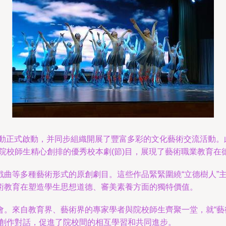
演活動正式啟動，并同步組織開展了豐富多彩的文化藝術交流活動
院校師生精心創排的優秀校本劇(節)目，展現了藝術職業教育在
戲曲等多種藝術形式的原創劇目。這些作品緊緊圍繞“立德樹人”
術教育在塑造學生思想道德、審美素養方面的獨特價值。
。來自教育界、藝術界的專家學者與院校師生齊聚一堂，就“藝
和創作對話，促進了院校間的相互學習和共同進步。