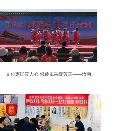
文化惠民暖人心 銀齡風采綻芳華——汝南
縣老年體協積極參與“三下鄉”文藝演出與文
化交?流活動