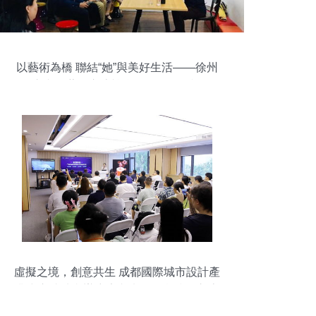
以藝術為橋 聯結“她”與美好生活——徐州
市文化藝術交流協會婦聯活動側記
虛擬之境，創意共生 成都國際城市設計產
業中心成功舉辦廣告與虛擬現實技術交流
盛會