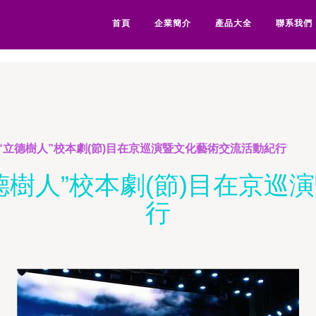
美6区-欧美777-欧美91精品-
首頁
企業簡介
產品大全
聯系我們
“立德樹人”校本劇(節)目在京巡演暨文化藝術交流活動紀行
德樹人”校本劇(節)目在京巡
行