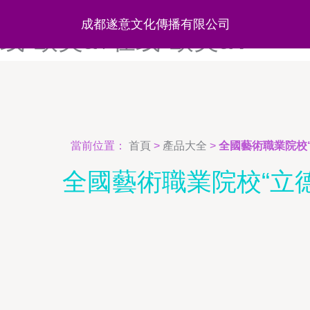
欧美67194-欧美69xxx-欧
成都遂意文化傳播有限公司
线-欧美a√在线-欧美a∨
當前位置：
首頁
>
產品大全
>
全國藝術職業院校
全國藝術職業院校“立