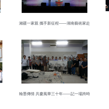
湘疆一家親 攜手新征程——湖南藝術家赴
疏附文藝惠民交流活動側記
翰墨傳情 共慶風華三十年——記一場跨時
空的文化藝術盛宴