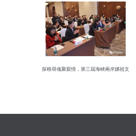
探根尋魂聚親情，第三屆海峽兩岸嫘祖文
化交流活動即將啟幕