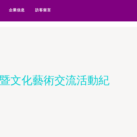
欧美91区-欧美97色-欧美99在
企業信息
訪客留言
演暨文化藝術交流活動紀