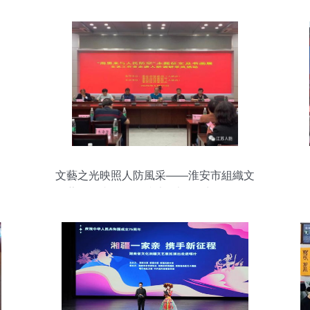
文藝之光映照人防風采——淮安市組織文
藝工作者開展人防專題調研采風活動