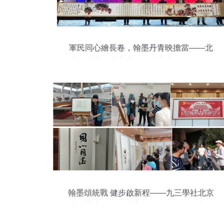
軍民同心繪長卷，翰墨丹青映擔當——北
京雙擁藝術中心應急產業書畫長卷贈送暨
文化交流活動側記
翰墨頌統戰 健步啟新程——九三學社北京
中醫藥大學支社舉辦慶祝統戰百年書畫展
與健步走活動